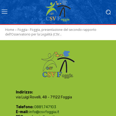
Home
Foggia - Foggia, presentazione del secondo rapporto
dell’Osservatorio per la Legalità (CSV...
Indirizzo:
via Luigi Rovelli, 48 - 71122 Foggia
Telefono:
0881.747103
E-mail:
info@csvfoggia.it