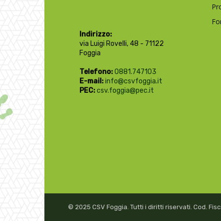
Pr
Fo
Indirizzo:
via Luigi Rovelli, 48 - 71122
Foggia
Telefono:
0881.747103
E-mail:
info@csvfoggia.it
PEC:
csv.foggia@pec.it
© 2025 CSV Foggia. Tutti i diritti riservati. Cod. F