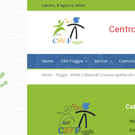
sabato, 8 Agosto, 2026
Centro
Home
CSV Foggia
Servizi
Comuni
Home
Foggia - Effetti Collaterali”,il nuovo spettacolo
Cat
No
Co