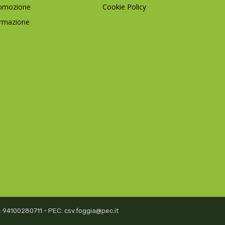
omozione
Cookie Policy
rmazione
isc: 94100280711 - PEC: csv.foggia@pec.it