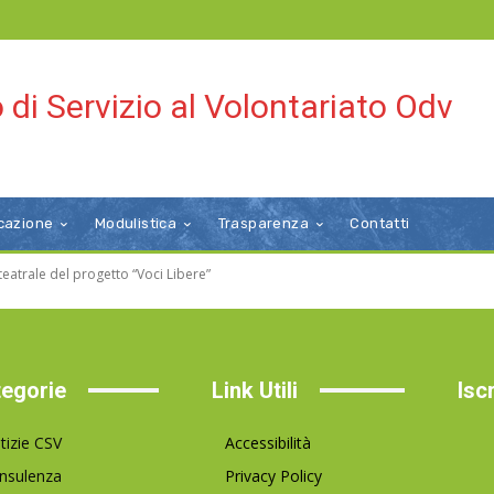
 di Servizio al Volontariato Odv
cazione
Modulistica
Trasparenza
Contatti
 teatrale del progetto “Voci Libere”
egorie
Link Utili
Isc
tizie CSV
Accessibilità
nsulenza
Privacy Policy