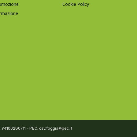
omozione
Cookie Policy
rmazione
isc: 94100280711 - PEC: csv.foggia@pec.it