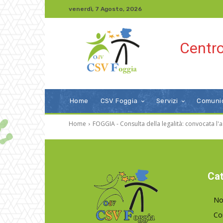
venerdì, 7 Agosto, 2026
Centro
Home
CSV Foggia
Servizi
Comuni
Home
FOGGIA - Consulta della legalità: convocata l
Cat
No
Co