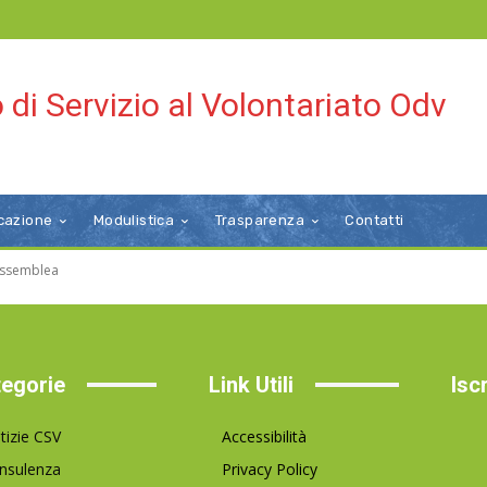
 di Servizio al Volontariato Odv
cazione
Modulistica
Trasparenza
Contatti
'assemblea
egorie
Link Utili
Isc
tizie CSV
Accessibilità
nsulenza
Privacy Policy