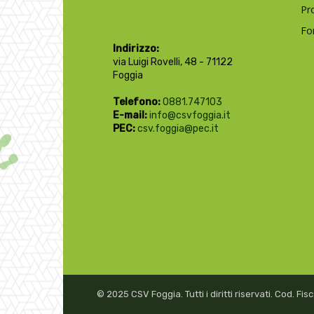
Pr
Fo
Indirizzo:
via Luigi Rovelli, 48 - 71122
Foggia
Telefono:
0881.747103
E-mail:
info@csvfoggia.it
PEC:
csv.foggia@pec.it
© 2025 CSV Foggia. Tutti i diritti riservati. Cod. F