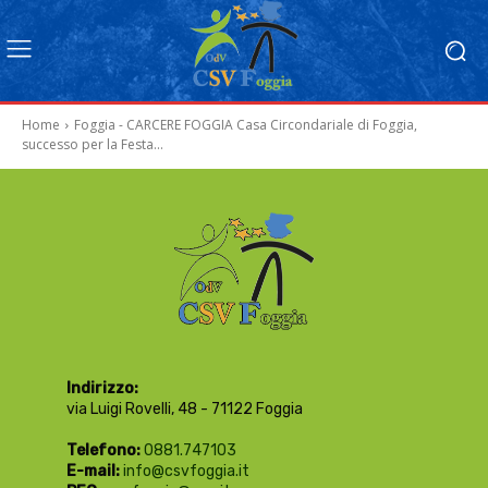
Home
Foggia - CARCERE FOGGIA Casa Circondariale di Foggia,
successo per la Festa...
Indirizzo:
via Luigi Rovelli, 48 - 71122 Foggia
Telefono:
0881.747103
E-mail:
info@csvfoggia.it