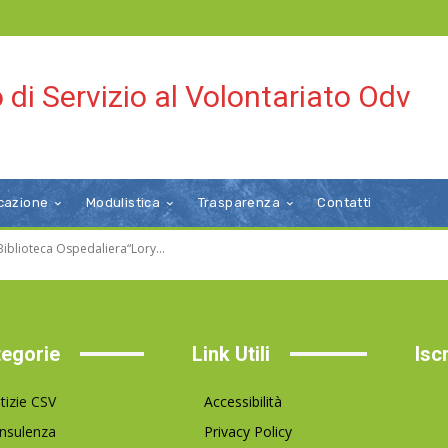
 di Servizio al Volontariato Odv
cazione
Modulistica
Trasparenza
Contatti
 Biblioteca Ospedaliera“Lory...
egorie
Link Utili
Isc
tizie CSV
Accessibilità
nsulenza
Privacy Policy