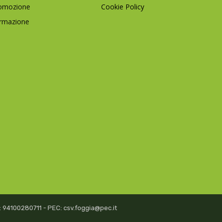
omozione
Cookie Policy
rmazione
isc: 94100280711 - PEC: csv.foggia@pec.it