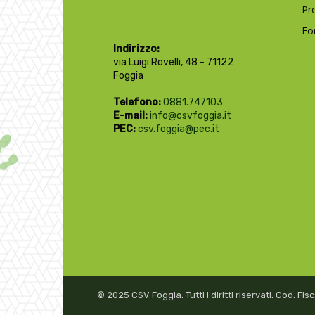
Pr
Fo
Indirizzo:
via Luigi Rovelli, 48 - 71122
Foggia
Telefono:
0881.747103
E-mail:
info@csvfoggia.it
PEC:
csv.foggia@pec.it
© 2025 CSV Foggia. Tutti i diritti riservati. Cod. F