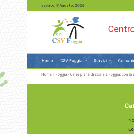
sabato, 8 Agosto, 2026
Centro
Home
CSV Foggia
Servizi
Comuni
Home
Foggia - Calze piene di storie a Foggia: con la
Cat
No
Co