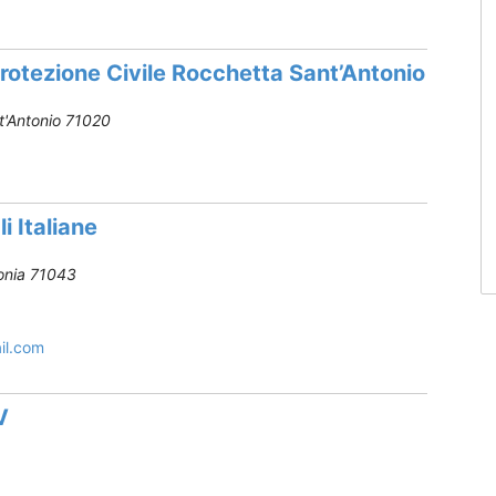
rotezione Civile Rocchetta Sant’Antonio
'Antonio
71020
 Italiane
onia
71043
il.com
V