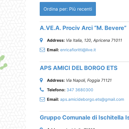
Ordina per: Più recenti
A.VE.A. Prociv Arci “M. Bevere”
Address:
Via Italia, 120
,
Apricena
71011
Email:
enricafioritti@live.it
APS AMICI DEL BORGO ETS
Address:
Via Napoli
,
Foggia
71121
Telefono:
347 3680300
Email:
aps.amicideborgo.ets@gmail.com
Gruppo Comunale di Ischitella Is