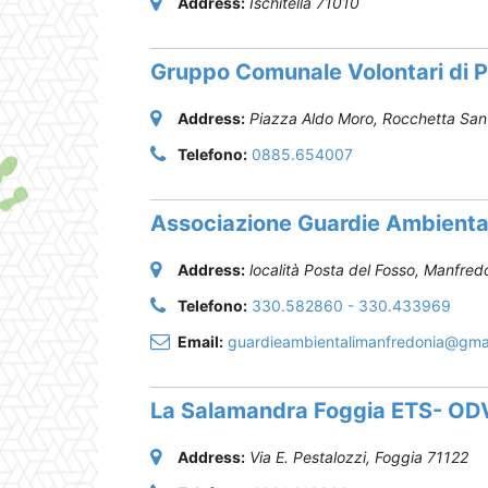
Address:
Ischitella
71010
Gruppo Comunale Volontari di P
Address:
Piazza Aldo Moro
,
Rocchetta Sant
Telefono:
0885.654007
Associazione Guardie Ambientali
Address:
località Posta del Fosso
,
Manfred
Telefono:
330.582860 - 330.433969
Email:
guardieambientalimanfredonia@gma
La Salamandra Foggia ETS- OD
Address:
Via E. Pestalozzi
,
Foggia
71122