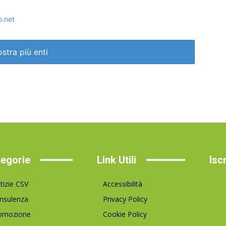
o.net
stra più enti
egorie
Link Utili
Isc
tizie CSV
Accessibilità
nsulenza
Privacy Policy
omozione
Cookie Policy