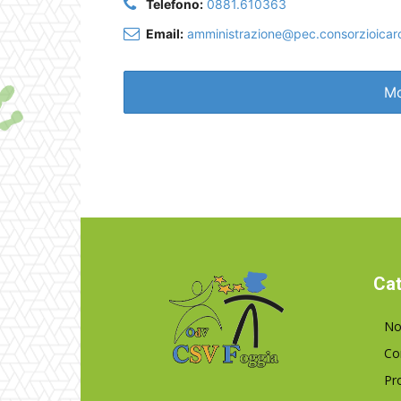
Telefono:
0881.610363
Email:
amministrazione@pec.consorzioicar
Mo
Cat
No
Co
Pr